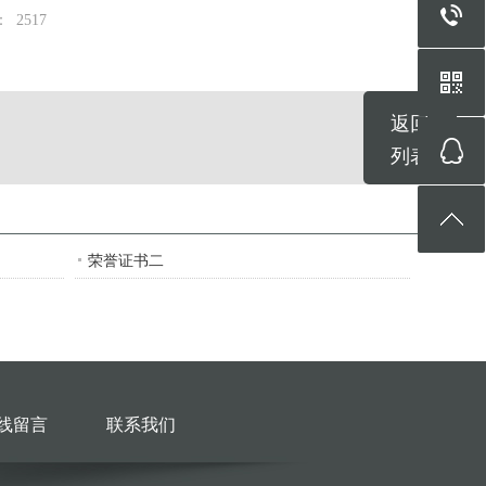
：
2517
返回
列表
荣誉证书二
线留言
联系我们