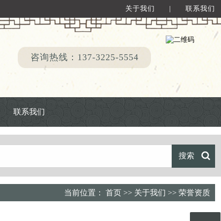
关于我们
|
联系我们
咨询热线：137-3225-5554
联系我们
当前位置：
首页
>>
关于我们
>>
荣誉资质